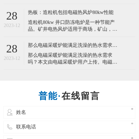
炉虽然可以满足了家庭供暖和供热水的需
求 2.高干燥速度：就热风炉的干燥
求，给家庭带来了发展极大的好处。电磁
速度相对而言，
热板：造粒机包括电磁热风炉80kw性能
28
锅炉在技术上采用电磁感应制热，节省能
造粒机80kw 井口防冻电炉是一种节能产
源、升温速度快、热效率高。电磁采暖炉
2023-12
品。矿井电热风炉适用于商场，矿山，井
核心是采用电磁原理，利用磁力线切割金
下，地下工程等大型等场所的通风加热
属发生涡流所产生的热能作为热源，通过
DRF系列电加热热风炉是以空气为热载
热量散发系统
那么电磁采暖炉能满足洗澡的热水需求吗？
28
体，采用电加热装置，为各种干燥设备及
那么电磁采暖炉能满足洗澡的热水需求
暖通行业提供高温洁净的热风，是一种高
2023-12
吗？本文由电磁采暖炉用户上传。电磁采
效节能的供热设备。电磁热风炉工作原理
暖炉核心是采用电磁原理，利用磁力线切
是这样的:利用电磁感应加热原理让高温翅
割金属发生涡流所产生的热能作为热源，
片换热管
通过热量散发系统（如水暖系统），以达
到取暖目的热量发生设备。电磁锅炉在技
在线留言
术上采用电磁感应制热，节省能源、升温
速度快、热效率高。电磁蒸汽锅炉它比一
般电采暖炉热效