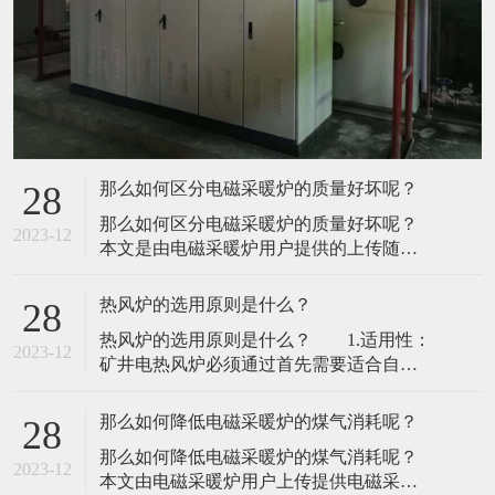
那么如何区分电磁采暖炉的质量好坏呢？
28
那么如何区分电磁采暖炉的质量好坏呢？
2023-12
本文是由电磁采暖炉用户提供的上传随着
电磁采暖炉应用的兴起，大多数厂家既没
有技术服务能力，也没有技术服务的发
热风炉的选用原则是什么？
28
展，希望在市场火热的时候赚快钱。电磁
热风炉的选用原则是什么？ 1.适用性：
采暖炉核心是采用电磁原理，利用磁力线
2023-12
矿井电热风炉必须通过首先需要适合自己
切割金属发生涡流所产生的热能作为热
特定环境材料，并满足干燥技术材料的基
源，通过热量散发系统（如水暖系统），
本发展要求，包括学生良好的材料信息处
以达到取暖目的热
那么如何降低电磁采暖炉的煤气消耗呢？
28
理（进料，输送，流化，松驰，传热，排
那么如何降低电磁采暖炉的煤气消耗呢？
出等），并满足企业处理问题能力，脱
2023-12
本文由电磁采暖炉用户上传提供电磁采暖
水，产品服务质量等基本设计要